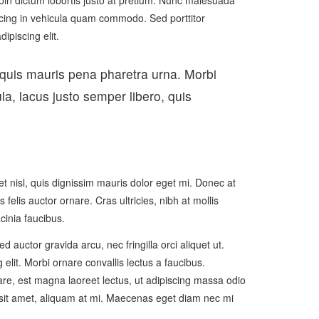
Proin dictum lobortis justo at pretium. Nunc malesuada
scing in vehicula quam commodo. Sed porttitor
piscing elit.
 quis mauris pena pharetra urna. Morbi
la, lacus justo semper libero, quis
t nisl, quis dignissim mauris dolor eget mi. Donec at
s felis auctor ornare. Cras ultricies, nibh at mollis
cinia faucibus.
d auctor gravida arcu, nec fringilla orci aliquet ut.
it. Morbi ornare convallis lectus a faucibus.
nare, est magna laoreet lectus, ut adipiscing massa odio
us sit amet, aliquam at mi. Maecenas eget diam nec mi