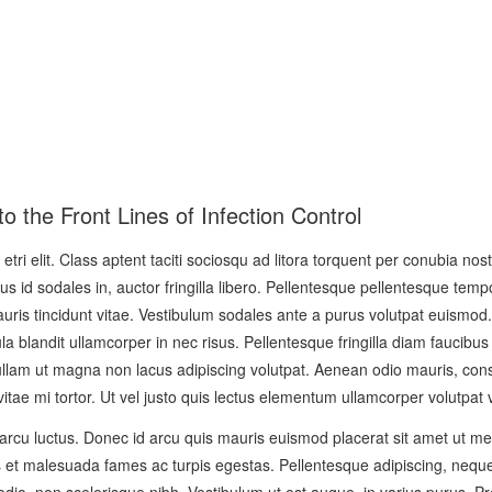
o the Front Lines of Infection Control
etri elit. Class aptent taciti sociosqu ad litora torquent per conubia nos
s id sodales in, auctor fringilla libero. Pellentesque pellentesque tempo
uris tincidunt vitae. Vestibulum sodales ante a purus volutpat euismod. 
a blandit ullamcorper in nec risus. Pellentesque fringilla diam faucibus
Nullam ut magna non lacus adipiscing volutpat. Aenean odio mauris, cons
itae mi tortor. Ut vel justo quis lectus elementum ullamcorper volutpat v
 arcu luctus. Donec id arcu quis mauris euismod placerat sit amet ut me
s et malesuada fames ac turpis egestas. Pellentesque adipiscing, neque