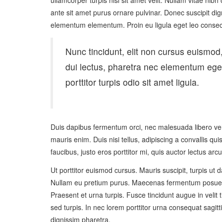
ullamcorper turpis nisl sit amet velit. Nullam vitae nib
ante sit amet purus ornare pulvinar. Donec suscipit d
elementum elementum. Proin eu ligula eget leo consecte
Nunc tincidunt, elit non cursus euismod
dui lectus, pharetra nec elementum eget,
porttitor turpis odio sit amet ligula.
Duis dapibus fermentum orci, nec malesuada libero vehic
mauris enim. Duis nisi tellus, adipiscing a convallis quis
faucibus, justo eros porttitor mi, quis auctor lectus ar
Ut porttitor euismod cursus. Mauris suscipit, turpis ut da
Nullam eu pretium purus. Maecenas fermentum posuere s
Praesent et urna turpis. Fusce tincidunt augue in velit
sed turpis. In nec lorem porttitor urna consequat sagi
dignissim pharetra.