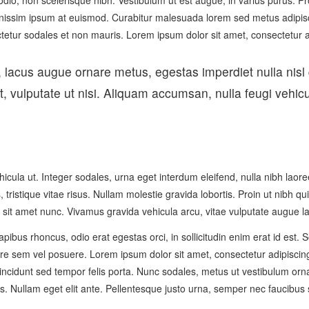
h odio, non scelerisque nibh. Vestibulum ut est augue, in varius purus. 
ignissim ipsum at euismod. Curabitur malesuada lorem sed metus adipi
tur sodales et non mauris. Lorem ipsum dolor sit amet, consectetur adi
, lacus augue ornare metus, egestas imperdiet nulla nisl
 vulputate ut nisi. Aliquam accumsan, nulla feugi vehicu
ula ut. Integer sodales, urna eget interdum eleifend, nulla nibh laoree
, tristique vitae risus. Nullam molestie gravida lobortis. Proin ut nibh qui
cu sit amet nunc. Vivamus gravida vehicula arcu, vitae vulputate augue la
pibus rhoncus, odio erat egestas orci, in sollicitudin enim erat id est. Se
em vel posuere. Lorem ipsum dolor sit amet, consectetur adipiscing el
 tincidunt sed tempor felis porta. Nunc sodales, metus ut vestibulum or
ttis. Nullam eget elit ante. Pellentesque justo urna, semper nec faucib