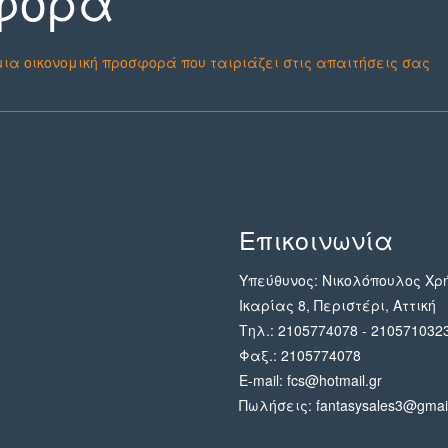
φορά
ια οικονομική προσφορά που ταιριάζει στις απαιτήσεις σας
Επικοινωνία
Υπεύθυνος: Νικολόπουλος Χρ
Ικαρίας 8, Περιστέρι, Αττική
Τηλ.: 2105774078 - 210571032
Φαξ.: 2105774078
E-mail: fcs@hotmail.gr
Πωλήσεις: fantasysales3@gmai