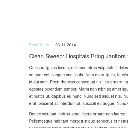
Pest Control
06.11.2014
Clean Sweep: Hospitals Bring Janitors t
Quisque ligulas ipsum, euismod atras vulputate iltricies 
semper vel, congue sed ligula. Nam dolor ligula, faucibu
id dui sem. Proin rhoncus consequat nisl, eu ornare ma
egestas bibendum tempor. Morbi non nibh sit amet ligul
et mattis ut, dapibus eu nunc. Nunc sed aliquet nisi. 
erat, placerat ac interdum ut, suscipit eu augue. Nunc v
Donec volutpat nibh sit amet libero ornare non laoreet
Pellentesque habitant morbi tristique senectus et netu