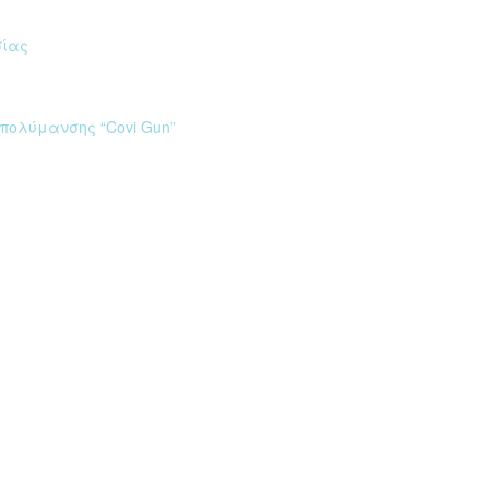
σίας
πολύμανσης “Covi Gun”