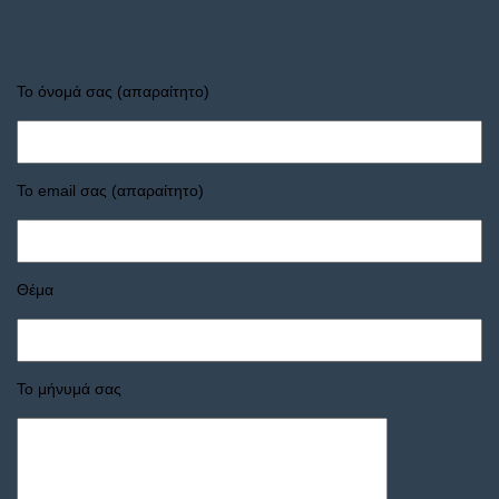
Το όνομά σας (απαραίτητο)
Το email σας (απαραίτητο)
Θέμα
Το μήνυμά σας