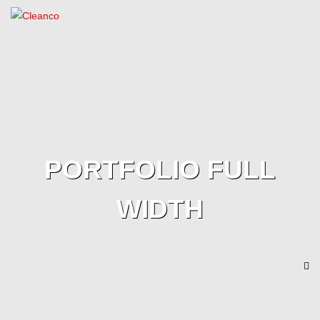
PORTFOLIO FULL
WIDTH
Tog
nav