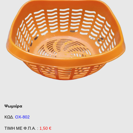
Ψωμιέρα
ΚΩΔ.
ΟΧ-802
ΤΙΜΗ ΜΕ Φ.Π.Α. :
1,50 €