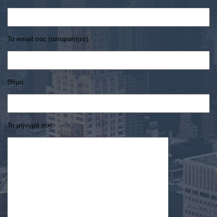
Το email σας (απαραίτητο)
Θέμα
Το μήνυμά σας