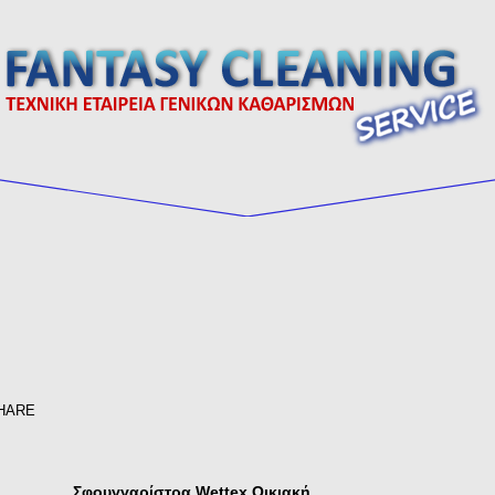
HARE
Σφουγγαρίστρα Wettex Οικιακή