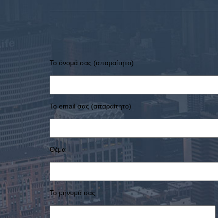
Το όνομά σας (απαραίτητο)
Το email σας (απαραίτητο)
Θέμα
Το μήνυμά σας