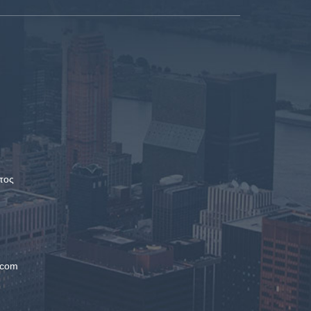
τος
.com